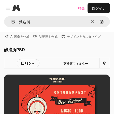
Magnific
料金
ログイン
Close menu
消去
画像で
AI 画像を作成
AI 動画を作成
デザインをカスタマイズ
醸造所PSD
PSD
検索フィルター