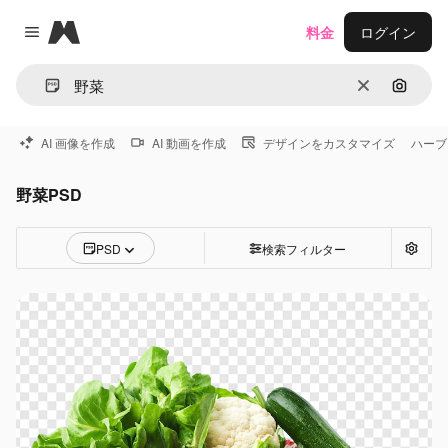
Magnific
料金
ログイン
Close menu
消去
画像で
AI 画像を作成
AI 動画を作成
デザインをカスタマイズ
ハーブ
野菜PSD
PSD
検索フィルター