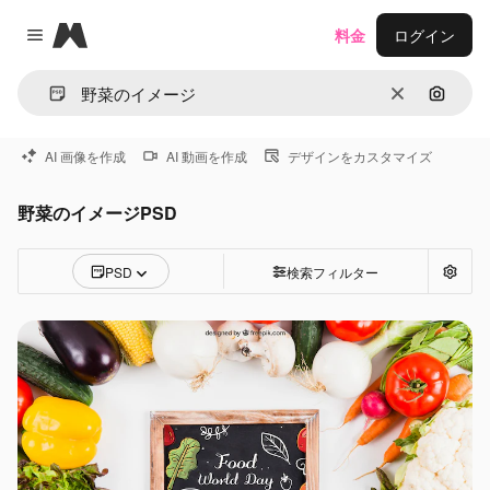
Magnific
料金
ログイン
Close menu
消去
画像で
AI 画像を作成
AI 動画を作成
デザインをカスタマイズ
野菜のイメージPSD
PSD
検索フィルター