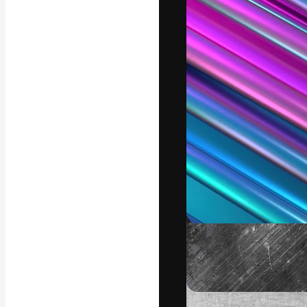
フォント
最高のクリエイ
ットフォーム。
店、スタジオを
います。
日本語
Copyright © 2010-