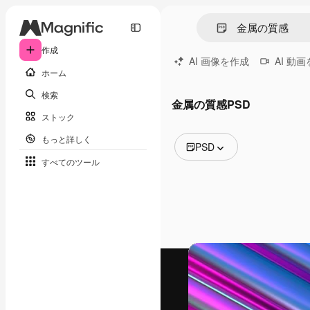
作成
AI 画像を作成
AI 動
ホーム
検索
金属の質感PSD
ストック
もっと詳しく
PSD
すべてのツール
全ての画像
ベクトル
イラスト
写真
PSD
テンプレート
モックアップ
動画
映像素材
モーショングラフィックス
動画テンプレート
アイコン
3D モデル