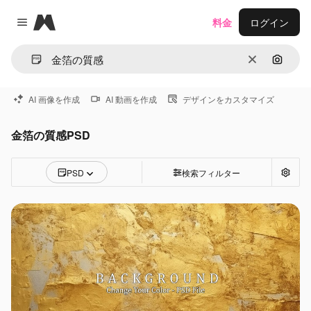
Magnific
料金
ログイン
Close menu
消去
画像で
AI 画像を作成
AI 動画を作成
デザインをカスタマイズ
金箔の質感PSD
PSD
検索フィルター