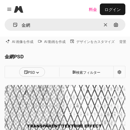
Magnific
料金
ログイン
Close menu
消去
画像で
AI 画像を作成
AI 動画を作成
デザインをカスタマイズ
背景
金網PSD
PSD
検索フィルター