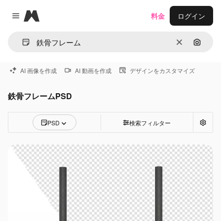
Magnific
料金
ログイン
Close menu
消去
画像で
AI 画像を作成
AI 動画を作成
デザインをカスタマイズ
鉄骨フレームPSD
PSD
検索フィルター