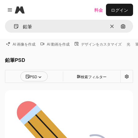
Magnific
料金
ログイン
Close menu
消去
画像で
AI 画像を作成
AI 動画を作成
デザインをカスタマイズ
光
鉛筆PSD
PSD
検索フィルター