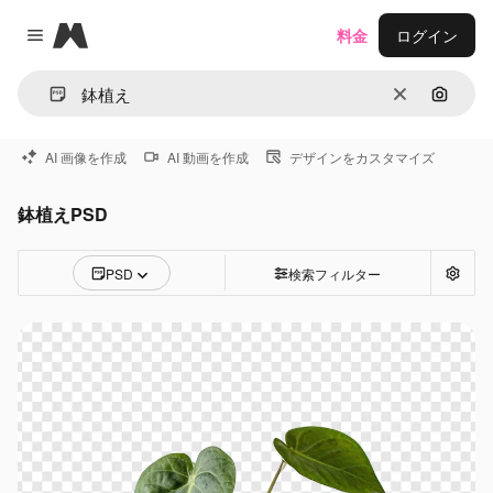
Magnific
料金
ログイン
Close menu
消去
画像で
AI 画像を作成
AI 動画を作成
デザインをカスタマイズ
鉢植えPSD
PSD
検索フィルター