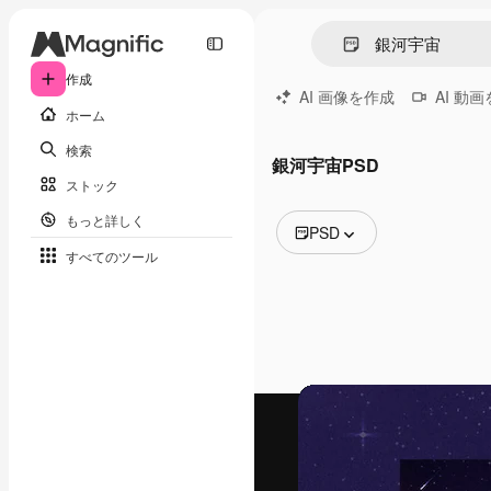
作成
AI 画像を作成
AI 動
ホーム
検索
銀河宇宙PSD
ストック
もっと詳しく
PSD
すべてのツール
全ての画像
ベクトル
イラスト
写真
PSD
テンプレート
モックアップ
動画
映像素材
モーショングラフィックス
動画テンプレート
アイコン
3D モデル