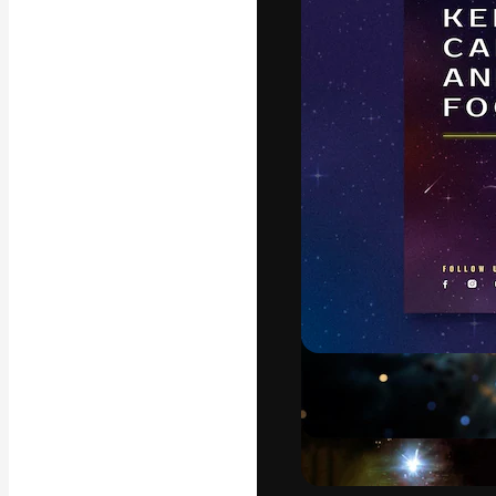
フォント
最高のクリエイ
ットフォーム。
店、スタジオを
います。
日本語
Copyright © 2010-