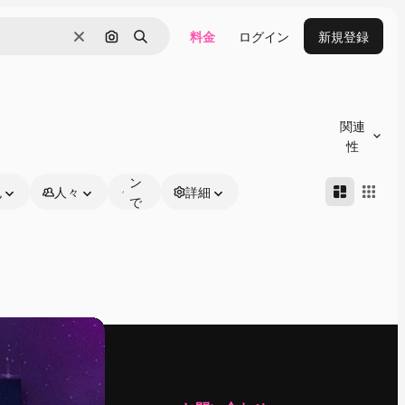
料金
ログイン
新規登録
消去
画像で検索
検索
オ
ン
関連
ラ
性
イ
ン
色
人々
詳細
で
編
集
可
能