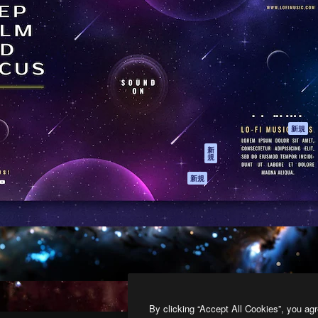
製品
はじめに
ティブ制作を導くためのプラ
Spaces
Academy
クリエイター、企業、代理
AI アシスタント
ドキュメント
含む100万人以上が利用して
AI 画像生成ツール
サポート
AI 動画生成ツール
利用規約
AI 音声合成ツール
プライバシーポリ
シー
ストックコンテン
ツ
オリジナル
新規
Claude/ChatGPT
クッキーポリシー
新
規
向けMCP
トラストセンター
エージェント
アフィリエイト
新規
API
法人向け
モバイルアプリ
すべてのMagnificツ
ール
2026
Freepik Company S.L.U.
無断複写・転載を禁じます
.
By clicking “Accept All Cookies”, you agr