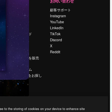
運営
お問い合わせ
料金
顧客サポート
会社概要
Instagram
Reviews
YouTube
採用情報
LinkedIn
検索トレンド
TikTok
ブログ
Discord
イベント
X
Slidesgo
Reddit
コンテンツを販売
する
プレスルーム
magnific.aiをお探し
ですか？
ee to the storing of cookies on your device to enhance site