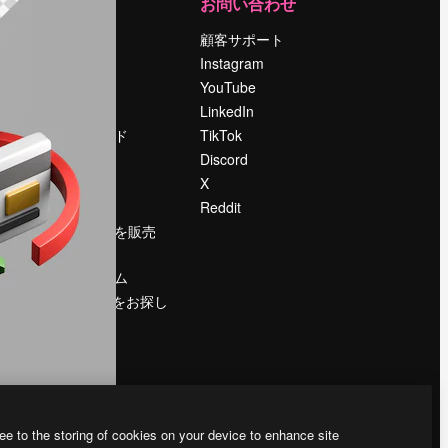
運営
お問い合わせ
料金
顧客サポート
会社概要
Instagram
Reviews
YouTube
採用情報
LinkedIn
検索トレンド
TikTok
ブログ
Discord
イベント
X
Slidesgo
Reddit
コンテンツを販売
する
プレスルーム
magnific.aiをお探し
ですか？
ee to the storing of cookies on your device to enhance site