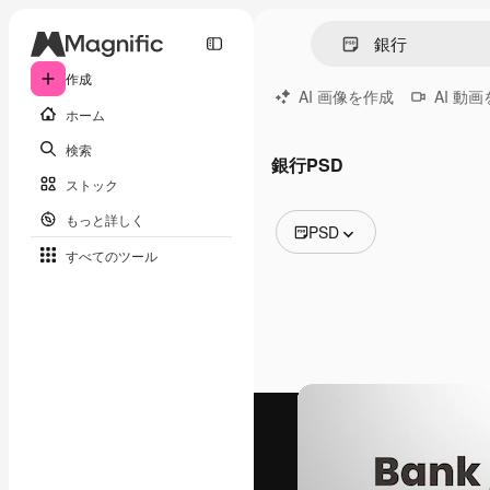
作成
AI 画像を作成
AI 動
ホーム
検索
銀行PSD
ストック
もっと詳しく
PSD
すべてのツール
全ての画像
ベクトル
イラスト
写真
PSD
テンプレート
モックアップ
動画
映像素材
モーショングラフィックス
動画テンプレート
アイコン
3D モデル