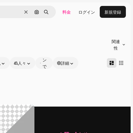
料金
ログイン
新規登録
消去
画像で検索
検索
オ
ン
関連
ラ
性
イ
ン
色
人々
詳細
で
編
集
可
能