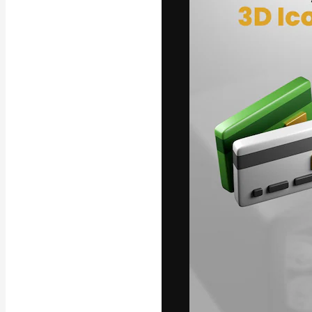
フォント
最高のクリエイ
ットフォーム。
店、スタジオを
います。
日本語
Copyright © 2010-