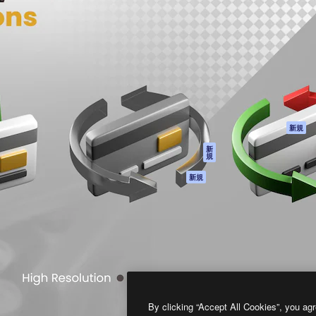
製品
はじめに
ティブ制作を導くためのプラ
Spaces
Academy
クリエイター、企業、代理
AI アシスタント
ドキュメント
含む100万人以上が利用して
AI 画像生成ツール
サポート
AI 動画生成ツール
利用規約
AI 音声合成ツール
プライバシーポリ
シー
ストックコンテン
ツ
オリジナル
新規
Claude/ChatGPT
クッキーポリシー
新
規
向けMCP
トラストセンター
エージェント
アフィリエイト
新規
API
法人向け
モバイルアプリ
すべてのMagnificツ
ール
2026
Freepik Company S.L.U.
無断複写・転載を禁じます
.
By clicking “Accept All Cookies”, you agr