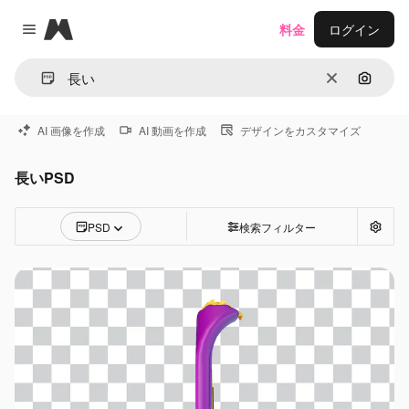
Magnific
料金
ログイン
Close menu
消去
画像で
AI 画像を作成
AI 動画を作成
デザインをカスタマイズ
長いPSD
PSD
検索フィルター