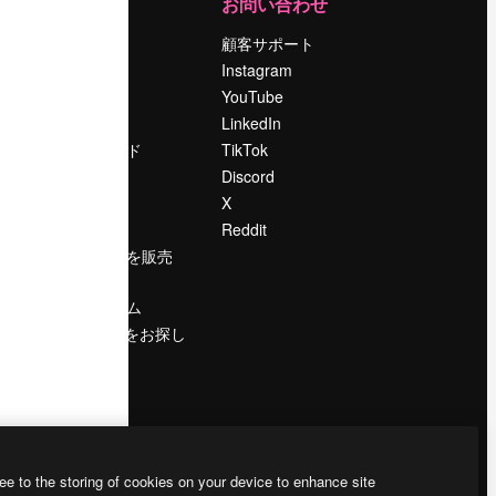
運営
お問い合わせ
料金
顧客サポート
会社概要
Instagram
Reviews
YouTube
採用情報
LinkedIn
検索トレンド
TikTok
ブログ
Discord
イベント
X
Slidesgo
Reddit
コンテンツを販売
する
プレスルーム
magnific.aiをお探し
ですか？
ee to the storing of cookies on your device to enhance site