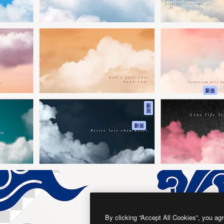
製品
はじめに
ティブ制作を導くためのプラ
Spaces
Academy
クリエイター、企業、代理
AI アシスタント
ドキュメント
含む100万人以上が利用して
AI 画像生成ツール
サポート
AI 動画生成ツール
利用規約
AI 音声合成ツール
プライバシーポリ
シー
ストックコンテン
ツ
オリジナル
新規
Claude/ChatGPT
クッキーポリシー
新
規
向けMCP
トラストセンター
エージェント
アフィリエイト
新規
API
法人向け
モバイルアプリ
すべてのMagnificツ
ール
2026
Freepik Company S.L.U.
無断複写・転載を禁じます
.
By clicking “Accept All Cookies”, you agr