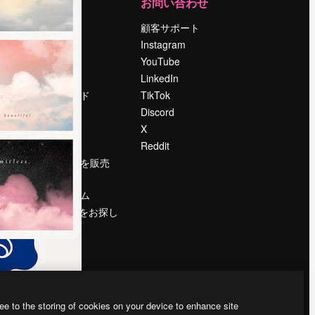
運営
お問い合わせ
料金
顧客サポート
会社概要
Instagram
Reviews
YouTube
採用情報
LinkedIn
検索トレンド
TikTok
ブログ
Discord
イベント
X
Slidesgo
Reddit
コンテンツを販売
する
プレスルーム
magnific.aiをお探し
ですか？
ee to the storing of cookies on your device to enhance site