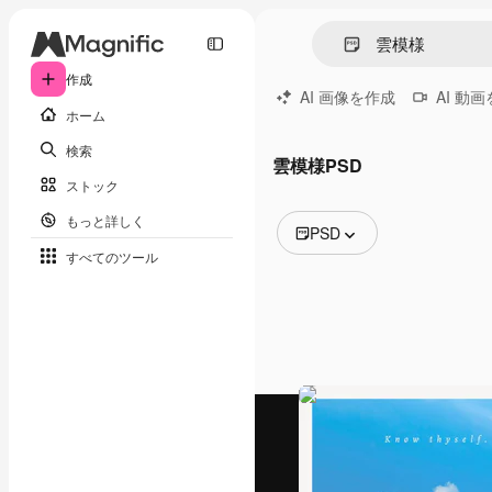
作成
AI 画像を作成
AI 動
ホーム
検索
雲模様PSD
ストック
もっと詳しく
PSD
すべてのツール
全ての画像
ベクトル
イラスト
写真
PSD
テンプレート
モックアップ
動画
映像素材
モーショングラフィックス
動画テンプレート
アイコン
3D モデル