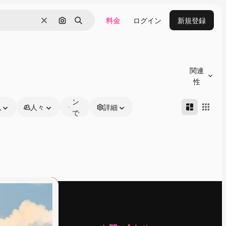
料金
ログイン
新規登録
消去
画像で検索
検索
オ
ン
関連
ラ
性
イ
ン
色
人々
詳細
で
編
集
可
能