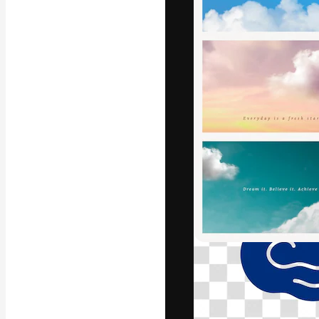
フォント
最高のクリエイ
ットフォーム。
店、スタジオを
います。
日本語
Copyright © 2010-