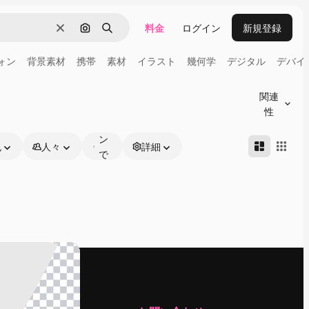
料金
ログイン
新規登録
消去
画像で検索
検索
ォン
背景素材
携帯
素材
イラスト
幾何学
デジタル
デバイ
オ
ン
関連
ラ
性
イ
ン
色
人々
詳細
で
編
集
可
能