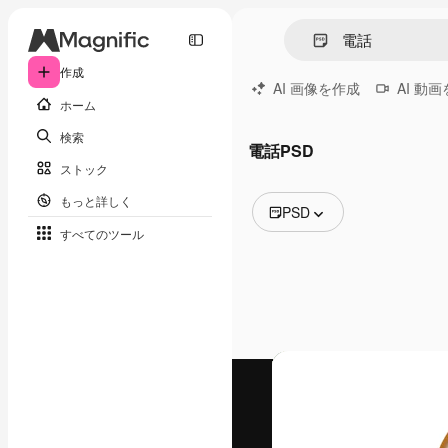
作成
AI 画像を作成
AI 動
ホーム
検索
電話PSD
ストック
もっと詳しく
PSD
すべてのツール
全ての画像
ベクトル
イラスト
写真
PSD
テンプレート
モックアップ
動画
映像素材
モーショングラフィックス
動画テンプレート
アイコン
3D モデル