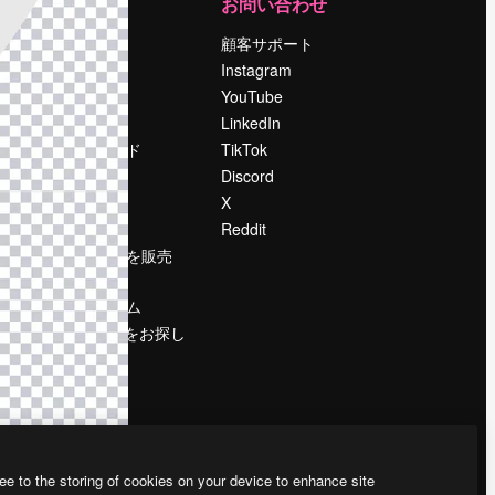
運営
お問い合わせ
料金
顧客サポート
会社概要
Instagram
Reviews
YouTube
採用情報
LinkedIn
検索トレンド
TikTok
ブログ
Discord
イベント
X
Slidesgo
Reddit
コンテンツを販売
する
プレスルーム
magnific.aiをお探し
ですか？
ee to the storing of cookies on your device to enhance site