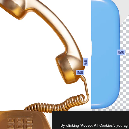
製品
はじめに
ティブ制作を導くためのプラ
Spaces
Academy
クリエイター、企業、代理
AI アシスタント
ドキュメント
含む100万人以上が利用して
AI 画像生成ツール
サポート
AI 動画生成ツール
利用規約
AI 音声合成ツール
プライバシーポリ
シー
ストックコンテン
ツ
オリジナル
新規
Claude/ChatGPT
クッキーポリシー
新
規
向けMCP
トラストセンター
エージェント
アフィリエイト
新規
API
法人向け
モバイルアプリ
すべてのMagnificツ
ール
2026
Freepik Company S.L.U.
無断複写・転載を禁じます
.
By clicking “Accept All Cookies”, you agr