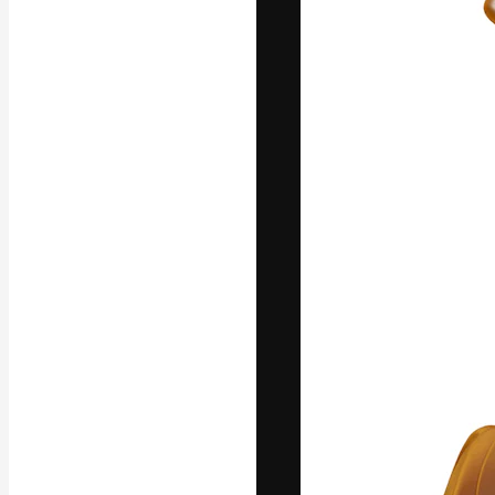
フォント
最高のクリエイ
ットフォーム。
店、スタジオを
います。
日本語
Copyright © 2010-