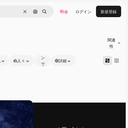
料金
ログイン
新規登録
消去
画像で検索
検索
オ
ン
関連
ラ
性
イ
ン
色
人々
詳細
で
編
集
可
能