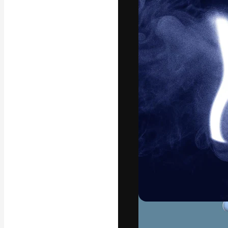
フォント
最高のクリエイ
ットフォーム。
店、スタジオを
います。
日本語
Copyright © 2010-