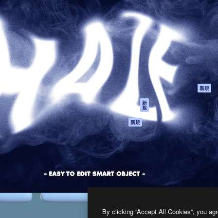
製品
はじめに
ティブ制作を導くためのプラ
Spaces
Academy
クリエイター、企業、代理
AI アシスタント
ドキュメント
含む100万人以上が利用して
AI 画像生成ツール
サポート
AI 動画生成ツール
利用規約
AI 音声合成ツール
プライバシーポリ
シー
ストックコンテン
ツ
オリジナル
新規
Claude/ChatGPT
クッキーポリシー
新
規
向けMCP
トラストセンター
エージェント
アフィリエイト
新規
API
法人向け
モバイルアプリ
すべてのMagnificツ
ール
2026
Freepik Company S.L.U.
無断複写・転載を禁じます
.
By clicking “Accept All Cookies”, you agr