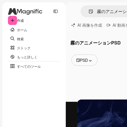
作成
AI 画像を作成
AI 動
ホーム
検索
霧のアニメーションPSD
ストック
もっと詳しく
PSD
すべてのツール
全ての画像
ベクトル
イラスト
写真
PSD
テンプレート
モックアップ
動画
映像素材
モーショングラフィックス
動画テンプレート
アイコン
3D モデル