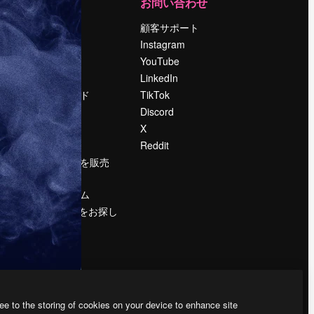
運営
お問い合わせ
料金
顧客サポート
会社概要
Instagram
Reviews
YouTube
採用情報
LinkedIn
検索トレンド
TikTok
ブログ
Discord
イベント
X
Slidesgo
Reddit
コンテンツを販売
する
プレスルーム
magnific.aiをお探し
ですか？
ee to the storing of cookies on your device to enhance site