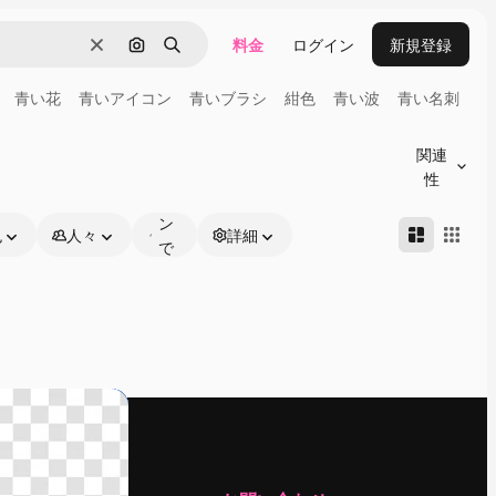
料金
ログイン
新規登録
消去
画像で検索
検索
青い花
青いアイコン
青いブラシ
紺色
青い波
青い名刺
オ
ン
関連
ラ
性
イ
ン
色
人々
詳細
で
編
集
可
能