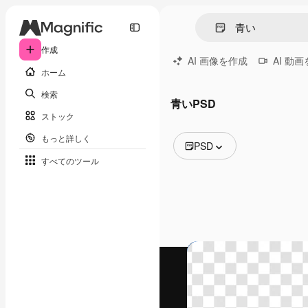
作成
AI 画像を作成
AI 動
ホーム
検索
青いPSD
ストック
もっと詳しく
PSD
すべてのツール
全ての画像
ベクトル
イラスト
写真
PSD
テンプレート
モックアップ
動画
映像素材
モーショングラフィックス
動画テンプレート
アイコン
3D モデル