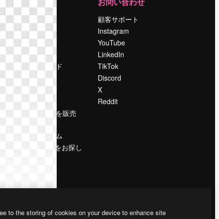
運営
お問い合わせ
料金
顧客サポート
会社概要
Instagram
Reviews
YouTube
採用情報
LinkedIn
検索トレンド
TikTok
ブログ
Discord
イベント
X
Slidesgo
Reddit
コンテンツを販売
する
プレスルーム
magnific.aiをお探し
ですか？
ee to the storing of cookies on your device to enhance site