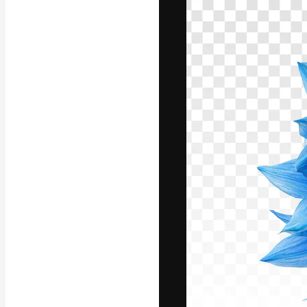
フォント
最高のクリエイ
ットフォーム。
店、スタジオを
います。
日本語
Copyright © 2010-