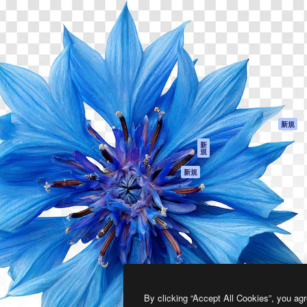
製品
はじめに
ティブ制作を導くためのプラ
Spaces
Academy
クリエイター、企業、代理
AI アシスタント
ドキュメント
含む100万人以上が利用して
AI 画像生成ツール
サポート
AI 動画生成ツール
利用規約
AI 音声合成ツール
プライバシーポリ
シー
ストックコンテン
ツ
オリジナル
新規
Claude/ChatGPT
クッキーポリシー
新
規
向けMCP
トラストセンター
エージェント
アフィリエイト
新規
API
法人向け
モバイルアプリ
すべてのMagnificツ
ール
2026
Freepik Company S.L.U.
無断複写・転載を禁じます
.
By clicking “Accept All Cookies”, you agr