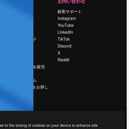
運営
お問い合わせ
料金
顧客サポート
会社概要
Instagram
Reviews
YouTube
採用情報
LinkedIn
検索トレンド
TikTok
ブログ
Discord
イベント
X
Slidesgo
Reddit
コンテンツを販売
する
プレスルーム
magnific.aiをお探し
ですか？
ee to the storing of cookies on your device to enhance site