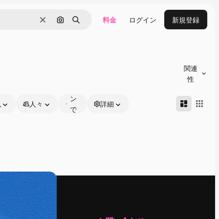
料金
ログイン
新規登録
消去
画像で検索
検索
オ
ン
関連
ラ
性
イ
ン
色
人々
詳細
で
編
集
可
能