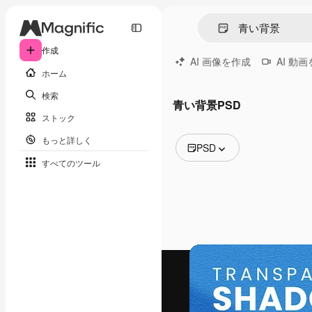
作成
AI 画像を作成
AI 動
ホーム
検索
青い背景PSD
ストック
もっと詳しく
PSD
すべてのツール
全ての画像
ベクトル
イラスト
写真
PSD
テンプレート
モックアップ
動画
映像素材
モーショングラフィックス
動画テンプレート
アイコン
3D モデル