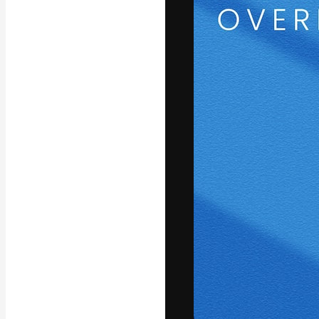
フォント
最高のクリエイ
ットフォーム。
店、スタジオを
います。
日本語
Copyright © 2010-