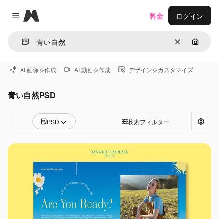
Magnific
料金
ログイン
Close menu
消去
画像で
AI 画像を作成
AI 動画を作成
デザインをカスタマイズ
青い自然PSD
PSD
検索フィルター