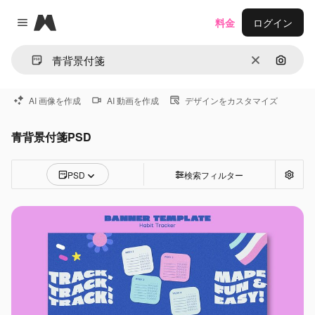
Magnific
料金
ログイン
Close menu
消去
画像で
AI 画像を作成
AI 動画を作成
デザインをカスタマイズ
青背景付箋PSD
PSD
検索フィルター