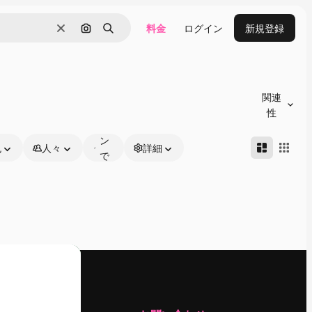
料金
ログイン
新規登録
消去
画像で検索
検索
オ
ン
関連
ラ
性
イ
ン
色
人々
詳細
で
編
集
可
能