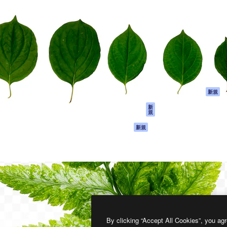
製品
はじめに
ティブ制作を導くためのプラ
Spaces
Academy
クリエイター、企業、代理
AI アシスタント
ドキュメント
含む100万人以上が利用して
AI 画像生成ツール
サポート
AI 動画生成ツール
利用規約
AI 音声合成ツール
プライバシーポリ
シー
ストックコンテン
ツ
オリジナル
新規
Claude/ChatGPT
クッキーポリシー
新
規
向けMCP
トラストセンター
エージェント
アフィリエイト
新規
API
法人向け
モバイルアプリ
すべてのMagnificツ
ール
2026
Freepik Company S.L.U.
無断複写・転載を禁じます
.
By clicking “Accept All Cookies”, you agr