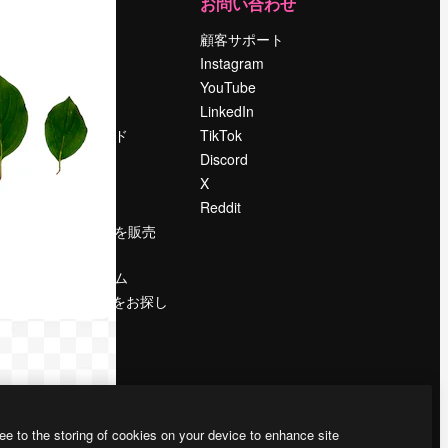
運営
お問い合わせ
料金
顧客サポート
会社概要
Instagram
Reviews
YouTube
採用情報
LinkedIn
検索トレンド
TikTok
ブログ
Discord
イベント
X
Slidesgo
Reddit
コンテンツを販売
する
プレスルーム
magnific.aiをお探し
ですか？
ee to the storing of cookies on your device to enhance site