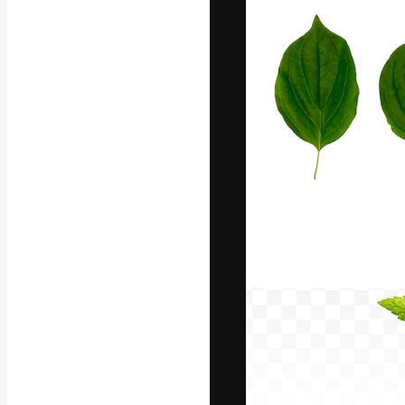
フォント
最高のクリエイ
ットフォーム。
店、スタジオを
います。
日本語
Copyright © 2010-