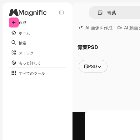
作成
AI 画像を作成
AI 動
ホーム
検索
青葉PSD
ストック
もっと詳しく
PSD
すべてのツール
全ての画像
ベクトル
イラスト
写真
PSD
テンプレート
モックアップ
動画
映像素材
モーショングラフィックス
動画テンプレート
アイコン
3D モデル