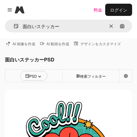
Magnific
料金
ログイン
Close menu
消去
画像で
AI 画像を作成
AI 動画を作成
デザインをカスタマイズ
面白いステッカーPSD
PSD
検索フィルター