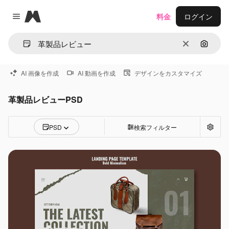
Magnific
料金
ログイン
Close menu
消去
画像で
AI 画像を作成
AI 動画を作成
デザインをカスタマイズ
革製品レビューPSD
PSD
検索フィルター