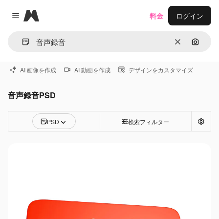
Magnific
料金
ログイン
Close menu
消去
画像で
AI 画像を作成
AI 動画を作成
デザインをカスタマイズ
音声録音PSD
PSD
検索フィルター