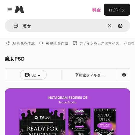
Magnific
料金
ログイン
Close menu
消去
画像で
AI 画像を作成
AI 動画を作成
デザインをカスタマイズ
ハロウ
魔女PSD
PSD
検索フィルター