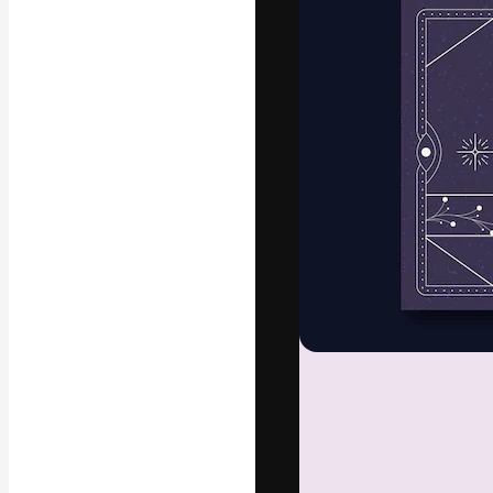
フォント
最高のクリエイ
ットフォーム。
店、スタジオを
います。
日本語
Copyright © 2010-