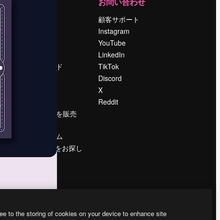
運営
お問い合わせ
料金
顧客サポート
会社概要
Instagram
Reviews
YouTube
採用情報
LinkedIn
検索トレンド
TikTok
ブログ
Discord
イベント
X
Slidesgo
Reddit
コンテンツを販売
する
プレスルーム
magnific.aiをお探し
ですか？
ee to the storing of cookies on your device to enhance site