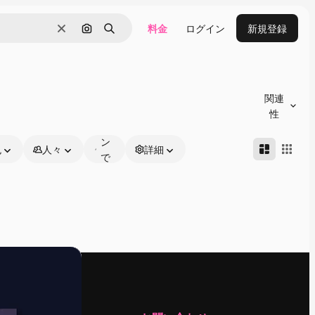
料金
ログイン
新規登録
消去
画像で検索
検索
オ
ン
関連
ラ
性
イ
ン
色
人々
詳細
で
編
集
可
能