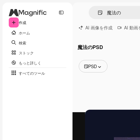
作成
AI 画像を作成
AI 動
ホーム
検索
魔法のPSD
ストック
もっと詳しく
PSD
すべてのツール
全ての画像
ベクトル
イラスト
写真
PSD
テンプレート
モックアップ
動画
映像素材
モーショングラフィックス
動画テンプレート
アイコン
3D モデル