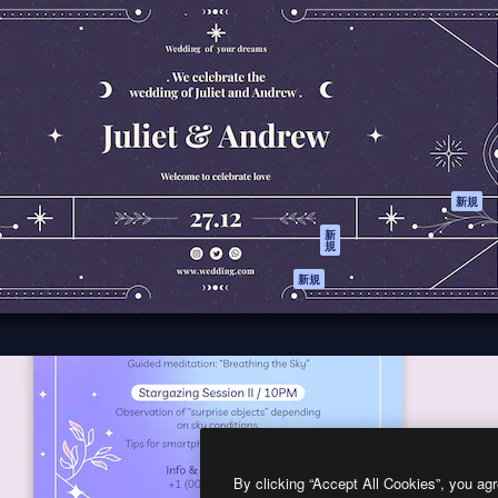
製品
はじめに
ティブ制作を導くためのプラ
Spaces
Academy
クリエイター、企業、代理
AI アシスタント
ドキュメント
含む100万人以上が利用して
AI 画像生成ツール
サポート
AI 動画生成ツール
利用規約
AI 音声合成ツール
プライバシーポリ
シー
ストックコンテン
ツ
オリジナル
新規
Claude/ChatGPT
クッキーポリシー
新
規
向けMCP
トラストセンター
エージェント
アフィリエイト
新規
API
法人向け
モバイルアプリ
すべてのMagnificツ
ール
2026
Freepik Company S.L.U.
無断複写・転載を禁じます
.
By clicking “Accept All Cookies”, you agr