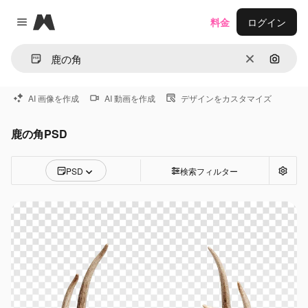
Magnific
料金
ログイン
Close menu
消去
画像で
AI 画像を作成
AI 動画を作成
デザインをカスタマイズ
鹿の角PSD
PSD
検索フィルター