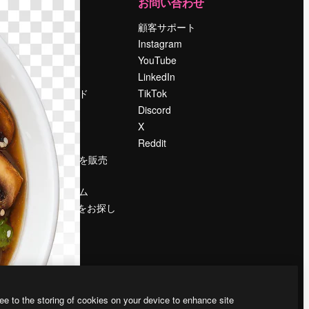
運営
お問い合わせ
料金
顧客サポート
会社概要
Instagram
Reviews
YouTube
採用情報
LinkedIn
検索トレンド
TikTok
ブログ
Discord
イベント
X
Slidesgo
Reddit
コンテンツを販売
する
プレスルーム
magnific.aiをお探し
ですか？
ee to the storing of cookies on your device to enhance site