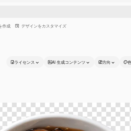
画を作成
デザインをカスタマイズ
ライセンス
AI 生成コンテンツ
方向