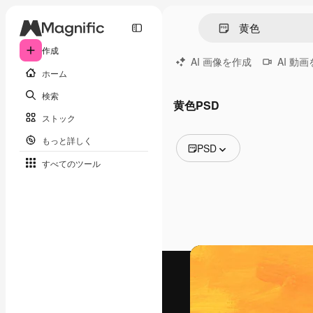
作成
AI 画像を作成
AI 動
ホーム
検索
黄色PSD
ストック
もっと詳しく
PSD
すべてのツール
全ての画像
ベクトル
イラスト
写真
PSD
テンプレート
モックアップ
動画
映像素材
モーショングラフィックス
動画テンプレート
アイコン
3D モデル