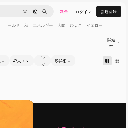
料金
ログイン
新規登録
消去
画像で検索
検索
ゴールド
秋
エネルギー
太陽
ひよこ
イエロー
オ
ン
関連
ラ
性
イ
ン
色
人々
詳細
で
編
集
可
能