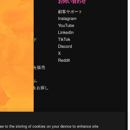
運営
お問い合わせ
料金
顧客サポート
会社概要
Instagram
Reviews
YouTube
採用情報
LinkedIn
検索トレンド
TikTok
ブログ
Discord
イベント
X
Slidesgo
Reddit
コンテンツを販売
する
プレスルーム
magnific.aiをお探し
ですか？
ee to the storing of cookies on your device to enhance site