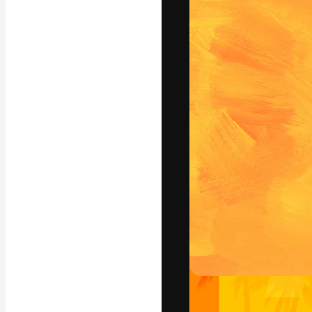
フォント
最高のクリエイ
ットフォーム。
店、スタジオを
います。
日本語
Copyright © 2010-