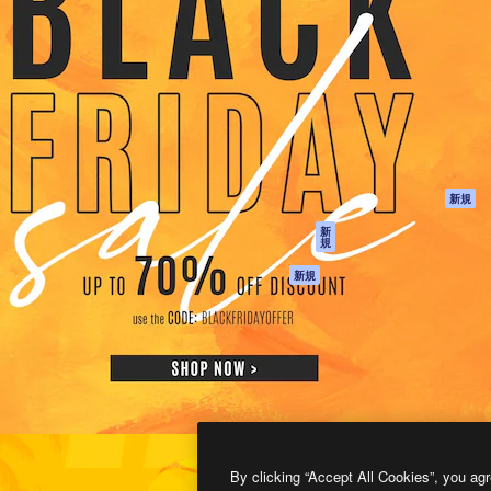
製品
はじめに
ティブ制作を導くためのプラ
Spaces
Academy
クリエイター、企業、代理
AI アシスタント
ドキュメント
含む100万人以上が利用して
AI 画像生成ツール
サポート
AI 動画生成ツール
利用規約
AI 音声合成ツール
プライバシーポリ
シー
ストックコンテン
ツ
オリジナル
新規
Claude/ChatGPT
クッキーポリシー
新
規
向けMCP
トラストセンター
エージェント
アフィリエイト
新規
API
法人向け
モバイルアプリ
すべてのMagnificツ
ール
2026
Freepik Company S.L.U.
無断複写・転載を禁じます
.
By clicking “Accept All Cookies”, you agr