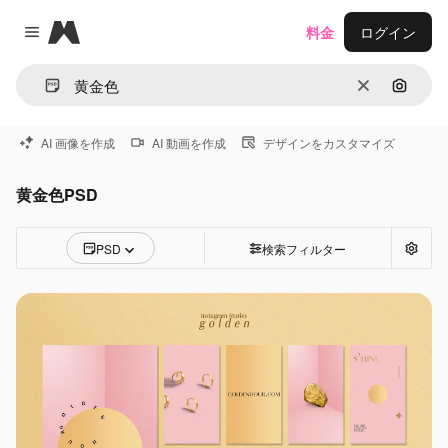
Magnific
料金
ログイン
Close menu
消去
画像で
AI 画像を作成
AI 動画を作成
デザインをカスタマイズ
黄金色PSD
PSD
検索フィルター