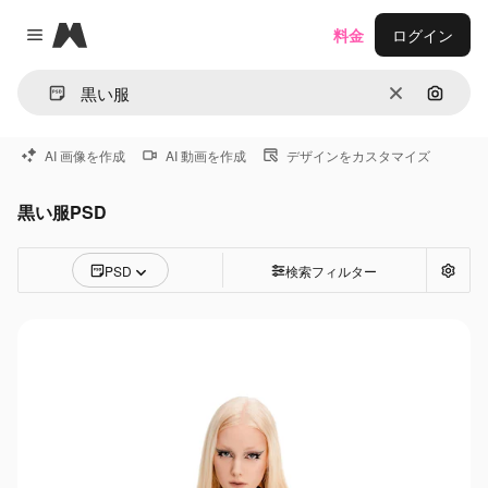
Magnific
料金
ログイン
Close menu
消去
画像で
AI 画像を作成
AI 動画を作成
デザインをカスタマイズ
黒い服PSD
PSD
検索フィルター