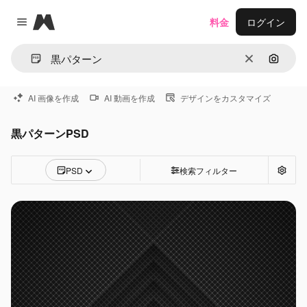
Magnific
料金
ログイン
Close menu
消去
画像で
AI 画像を作成
AI 動画を作成
デザインをカスタマイズ
黒パターンPSD
PSD
検索フィルター