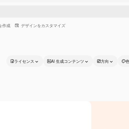
画を作成
デザインをカスタマイズ
ライセンス
AI 生成コンテンツ
方向