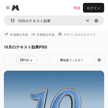
Magnific
料金
ログイン
Close menu
消去
画像で
AI 画像を作成
AI 動画を作成
デザインをカスタマイズ
10月のテキスト効果PSD
PSD
検索フィルター