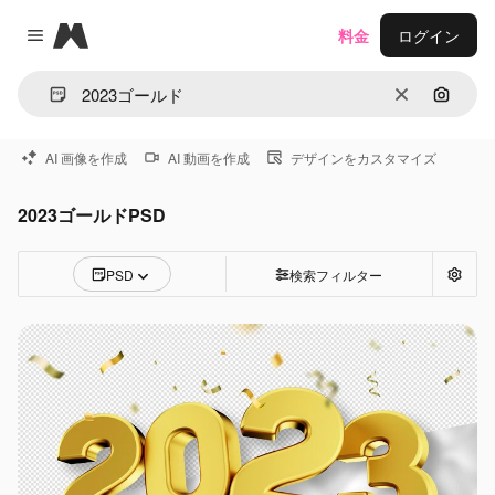
Magnific
料金
ログイン
Close menu
消去
画像で
AI 画像を作成
AI 動画を作成
デザインをカスタマイズ
2023ゴールドPSD
PSD
検索フィルター