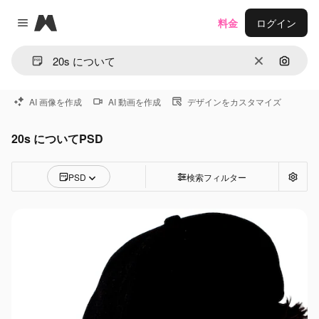
Magnific
料金
ログイン
Close menu
消去
画像で
AI 画像を作成
AI 動画を作成
デザインをカスタマイズ
20s についてPSD
PSD
検索フィルター