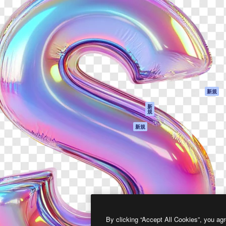
製品
はじめに
ティブ制作を導くためのプラ
Spaces
Academy
クリエイター、企業、代理
AI アシスタント
ドキュメント
含む100万人以上が利用して
AI 画像生成ツール
サポート
AI 動画生成ツール
利用規約
AI 音声合成ツール
プライバシーポリ
シー
ストックコンテン
ツ
オリジナル
新規
Claude/ChatGPT
クッキーポリシー
新
規
向けMCP
トラストセンター
エージェント
アフィリエイト
新規
API
法人向け
モバイルアプリ
すべてのMagnificツ
ール
2026
Freepik Company S.L.U.
無断複写・転載を禁じます
.
By clicking “Accept All Cookies”, you agr