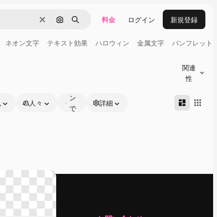
料金
ログイン
新規登録
消去
画像で検索
検索
ネオン文字
テキスト効果
ハロウィン
金属文字
パンフレット
オ
ン
関連
ラ
性
イ
ン
色
人々
詳細
で
編
集
可
能