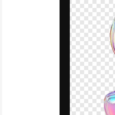
フォント
最高のクリエイ
ットフォーム。
店、スタジオを
います。
日本語
Copyright © 2010-