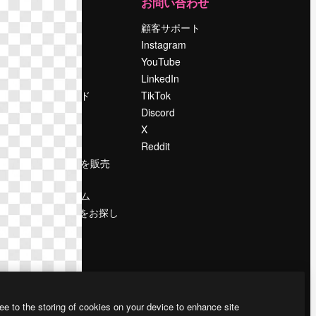
運営
お問い合わせ
料金
顧客サポート
会社概要
Instagram
Reviews
YouTube
採用情報
LinkedIn
検索トレンド
TikTok
ブログ
Discord
イベント
X
Slidesgo
Reddit
コンテンツを販売
する
プレスルーム
magnific.aiをお探し
ですか？
ee to the storing of cookies on your device to enhance site