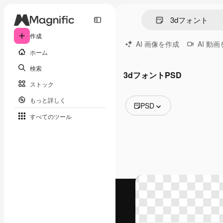
作成
AI 画像を作成
AI 動
ホーム
検索
3dフォントPSD
ストック
もっと詳しく
PSD
すべてのツール
全ての画像
ベクトル
イラスト
写真
PSD
テンプレート
モックアップ
動画
映像素材
モーショングラフィックス
動画テンプレート
アイコン
3D モデル