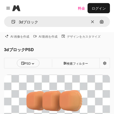
Magnific
料金
ログイン
Close menu
消去
画像で
AI 画像を作成
AI 動画を作成
デザインをカスタマイズ
3dブロックPSD
PSD
検索フィルター