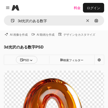
Magnific
料金
ログイン
Close menu
消去
画像で
AI 画像を作成
AI 動画を作成
デザインをカスタマイズ
3d光沢のある数字PSD
PSD
検索フィルター