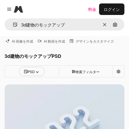
Magnific
料金
ログイン
Close menu
消去
画像で
AI 画像を作成
AI 動画を作成
デザインをカスタマイズ
3d建物のモックアップPSD
PSD
検索フィルター