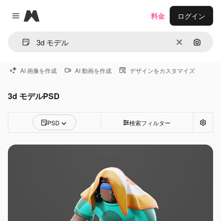
Magnific
料金
ログイン
Close menu
消去
画像で
AI 画像を作成
AI 動画を作成
デザインをカスタマイズ
3d モデルPSD
PSD
検索フィルター