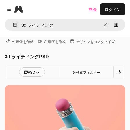
Magnific
料金
ログイン
Close menu
消去
画像で
AI 画像を作成
AI 動画を作成
デザインをカスタマイズ
3d ライティングPSD
PSD
検索フィルター