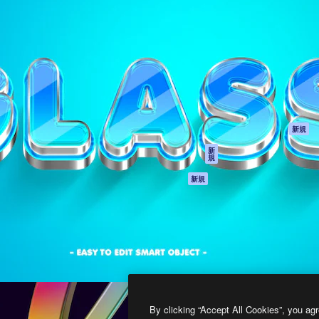
製品
はじめに
ティブ制作を導くためのプラ
Spaces
Academy
クリエイター、企業、代理
AI アシスタント
ドキュメント
含む100万人以上が利用して
AI 画像生成ツール
サポート
AI 動画生成ツール
利用規約
AI 音声合成ツール
プライバシーポリ
シー
ストックコンテン
ツ
オリジナル
新規
Claude/ChatGPT
クッキーポリシー
新
規
向けMCP
トラストセンター
エージェント
アフィリエイト
新規
API
法人向け
モバイルアプリ
すべてのMagnificツ
ール
2026
Freepik Company S.L.U.
無断複写・転載を禁じます
.
By clicking “Accept All Cookies”, you agr