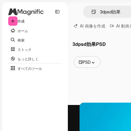
作成
AI 画像を作成
AI 動
ホーム
検索
3dpsd効果PSD
ストック
もっと詳しく
PSD
すべてのツール
全ての画像
ベクトル
イラスト
写真
PSD
テンプレート
モックアップ
動画
映像素材
モーショングラフィックス
動画テンプレート
アイコン
3D モデル