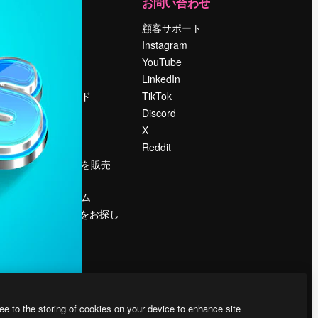
運営
お問い合わせ
料金
顧客サポート
会社概要
Instagram
Reviews
YouTube
採用情報
LinkedIn
検索トレンド
TikTok
ブログ
Discord
イベント
X
Slidesgo
Reddit
コンテンツを販売
する
プレスルーム
magnific.aiをお探し
ですか？
ee to the storing of cookies on your device to enhance site