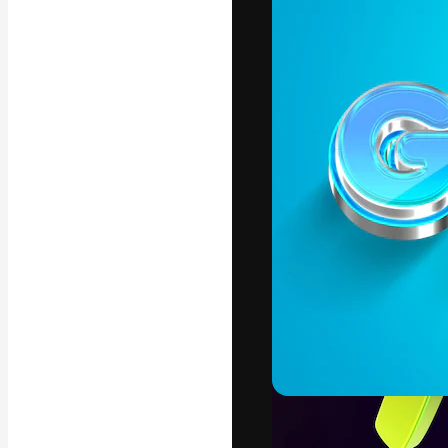
フォント
最高のクリエイ
ットフォーム。
店、スタジオを
います。
日本語
Copyright © 2010-