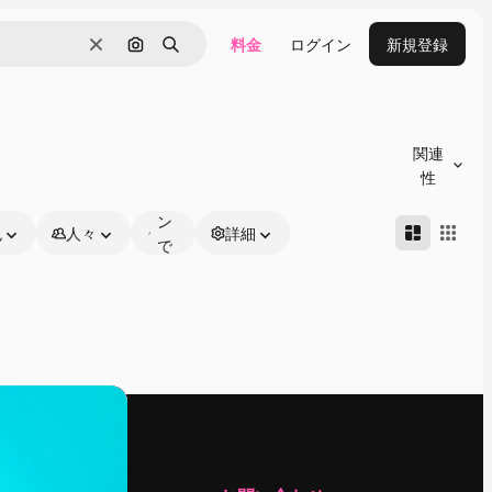
料金
ログイン
新規登録
消去
画像で検索
検索
オ
ン
関連
ラ
性
イ
ン
色
人々
詳細
で
編
集
可
能