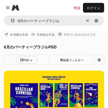
Magnific
料金
ログイン
Close menu
消去
画像で
AI 画像を作成
AI 動画を作成
デザインをカスタマイズ
6月のパーティーブラジルPSD
PSD
検索フィルター