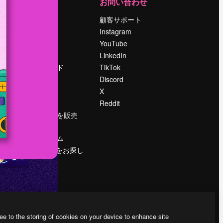
運営
お問い合わせ
料金
顧客サポート
会社概要
Instagram
Reviews
YouTube
採用情報
LinkedIn
検索トレンド
TikTok
ブログ
Discord
イベント
X
Slidesgo
Reddit
コンテンツを販売
する
プレスルーム
magnific.aiをお探し
ですか？
ee to the storing of cookies on your device to enhance site