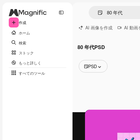
作成
AI 画像を作成
AI 動
ホーム
検索
80 年代PSD
ストック
もっと詳しく
PSD
すべてのツール
全ての画像
ベクトル
イラスト
写真
PSD
テンプレート
モックアップ
動画
映像素材
モーショングラフィックス
動画テンプレート
アイコン
3D モデル