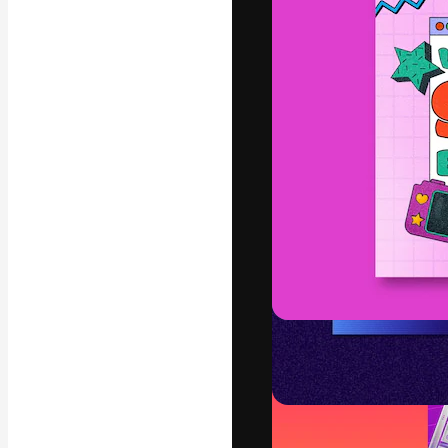
フォント
最高のクリエイ
ットフォーム。
店、スタジオを
います。
日本語
Copyright © 2010-