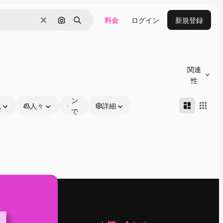
料金
ログイン
新規登録
消去
画像で検索
検索
オ
ン
関連
ラ
性
イ
ン
色
人々
詳細
で
編
集
可
能