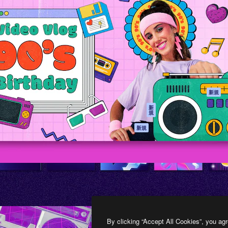
製品
はじめに
ティブ制作を導くためのプラ
Spaces
Academy
クリエイター、企業、代理
AI アシスタント
ドキュメント
含む100万人以上が利用して
AI 画像生成ツール
サポート
AI 動画生成ツール
利用規約
AI 音声合成ツール
プライバシーポリ
シー
ストックコンテン
ツ
オリジナル
新規
Claude/ChatGPT
クッキーポリシー
新
規
向けMCP
トラストセンター
エージェント
アフィリエイト
新規
API
法人向け
モバイルアプリ
すべてのMagnificツ
ール
2026
Freepik Company S.L.U.
無断複写・転載を禁じます
.
By clicking “Accept All Cookies”, you agr