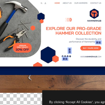
製品
はじめに
ティブ制作を導くためのプラ
Spaces
Academy
クリエイター、企業、代理
AI アシスタント
ドキュメント
含む100万人以上が利用して
AI 画像生成ツール
サポート
AI 動画生成ツール
利用規約
AI 音声合成ツール
プライバシーポリ
シー
ストックコンテン
ツ
オリジナル
新規
Claude/ChatGPT
クッキーポリシー
新
規
向けMCP
トラストセンター
エージェント
アフィリエイト
新規
API
法人向け
モバイルアプリ
すべてのMagnificツ
ール
2026
Freepik Company S.L.U.
無断複写・転載を禁じます
.
By clicking “Accept All Cookies”, you agr