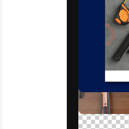
フォント
最高のクリエイ
ットフォーム。
店、スタジオを
います。
日本語
Copyright © 2010-