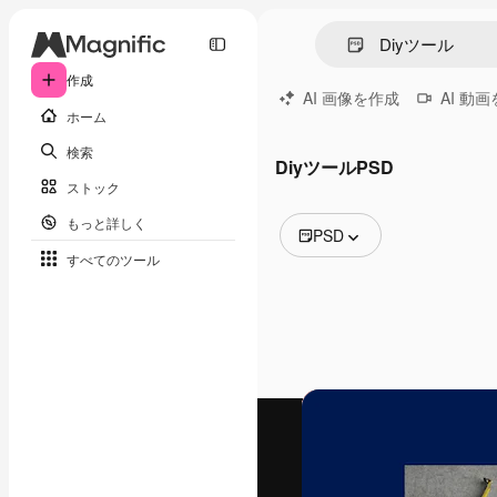
作成
AI 画像を作成
AI 動
ホーム
検索
DiyツールPSD
ストック
もっと詳しく
PSD
すべてのツール
全ての画像
ベクトル
イラスト
写真
PSD
テンプレート
モックアップ
動画
映像素材
モーショングラフィックス
動画テンプレート
アイコン
3D モデル