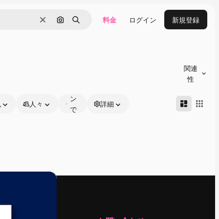
料金
ログイン
新規登録
消去
画像で検索
検索
オ
ン
関連
ラ
性
イ
ン
色
人々
詳細
で
編
集
可
能