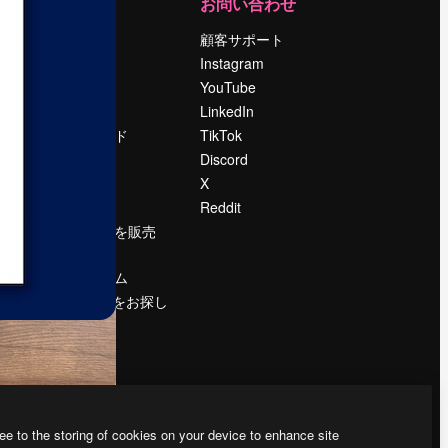
運営
お問い合わせ
料金
顧客サポート
会社概要
Instagram
Reviews
YouTube
採用情報
LinkedIn
検索トレンド
TikTok
ブログ
Discord
イベント
X
Slidesgo
Reddit
コンテンツを販売
する
プレスルーム
magnific.aiをお探し
ですか？
ee to the storing of cookies on your device to enhance site