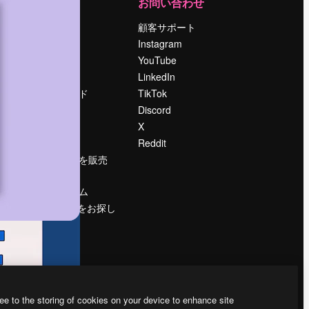
運営
お問い合わせ
料金
顧客サポート
会社概要
Instagram
Reviews
YouTube
採用情報
LinkedIn
検索トレンド
TikTok
ブログ
Discord
イベント
X
Slidesgo
Reddit
コンテンツを販売
する
プレスルーム
magnific.aiをお探し
ですか？
ee to the storing of cookies on your device to enhance site