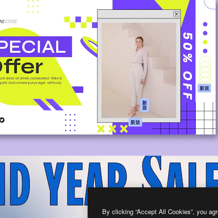
製品
はじめに
ティブ制作を導くためのプラ
Spaces
Academy
クリエイター、企業、代理
AI アシスタント
ドキュメント
含む100万人以上が利用して
AI 画像生成ツール
サポート
AI 動画生成ツール
利用規約
AI 音声合成ツール
プライバシーポリ
シー
ストックコンテン
ツ
オリジナル
新規
Claude/ChatGPT
クッキーポリシー
新
規
向けMCP
トラストセンター
エージェント
アフィリエイト
新規
API
法人向け
モバイルアプリ
すべてのMagnificツ
ール
2026
Freepik Company S.L.U.
無断複写・転載を禁じます
.
By clicking “Accept All Cookies”, you agr