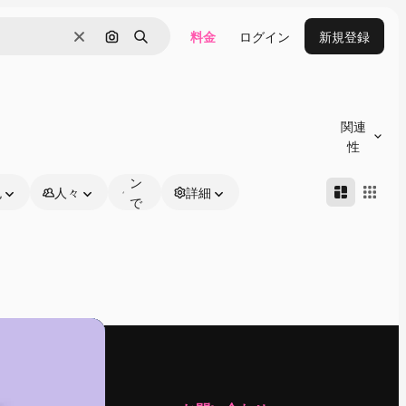
料金
ログイン
新規登録
消去
画像で検索
検索
オ
ン
関連
ラ
性
イ
ン
色
人々
詳細
で
編
集
可
能