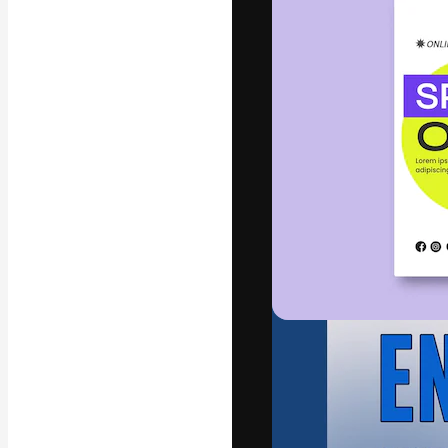
フォント
最高のクリエイ
ットフォーム。
店、スタジオを
います。
日本語
Copyright © 2010-