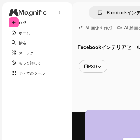
作成
AI 画像を作成
AI 動
ホーム
検索
Facebookインテリアセー
ストック
もっと詳しく
PSD
すべてのツール
全ての画像
ベクトル
イラスト
写真
PSD
テンプレート
モックアップ
動画
映像素材
モーショングラフィックス
動画テンプレート
アイコン
3D モデル