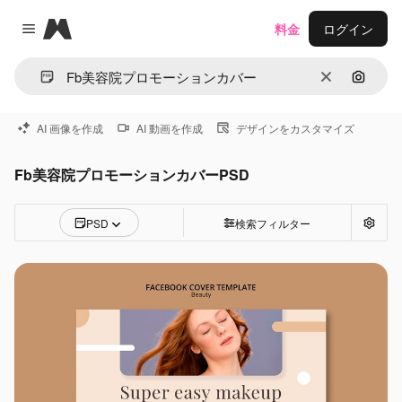
Magnific
料金
ログイン
Close menu
消去
画像で
AI 画像を作成
AI 動画を作成
デザインをカスタマイズ
Fb美容院プロモーションカバーPSD
PSD
検索フィルター