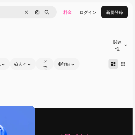
料金
ログイン
新規登録
消去
画像で検索
検索
オ
ン
関連
ラ
性
イ
ン
色
人々
詳細
で
編
集
可
能