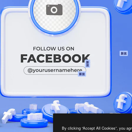
製品
はじめに
ティブ制作を導くためのプラ
Spaces
Academy
クリエイター、企業、代理
AI アシスタント
ドキュメント
含む100万人以上が利用して
AI 画像生成ツール
サポート
AI 動画生成ツール
利用規約
AI 音声合成ツール
プライバシーポリ
シー
ストックコンテン
ツ
オリジナル
新規
Claude/ChatGPT
クッキーポリシー
新
規
向けMCP
トラストセンター
エージェント
アフィリエイト
新規
API
法人向け
モバイルアプリ
すべてのMagnificツ
ール
2026
Freepik Company S.L.U.
無断複写・転載を禁じます
.
By clicking “Accept All Cookies”, you agr