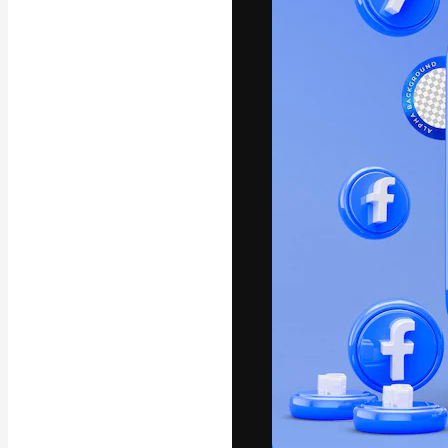
フォント
最高のクリエイ
ットフォーム。
店、スタジオを
います。
日本語
Copyright © 2010-