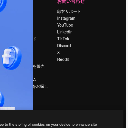
運営
お問い合わせ
料金
顧客サポート
会社概要
Instagram
Reviews
YouTube
採用情報
LinkedIn
検索トレンド
TikTok
ブログ
Discord
イベント
X
Slidesgo
Reddit
コンテンツを販売
する
プレスルーム
magnific.aiをお探し
ですか？
ee to the storing of cookies on your device to enhance site