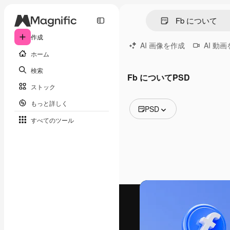
作成
AI 画像を作成
AI 動
ホーム
検索
Fb についてPSD
ストック
もっと詳しく
PSD
すべてのツール
全ての画像
ベクトル
イラスト
写真
PSD
テンプレート
モックアップ
動画
映像素材
モーショングラフィックス
動画テンプレート
アイコン
3D モデル