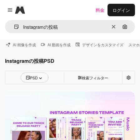
Magnific
料金
ログイン
Close menu
消去
画像で
AI 画像を作成
AI 動画を作成
デザインをカスタマイズ
スマホ
Instagramの投稿PSD
PSD
検索フィルター